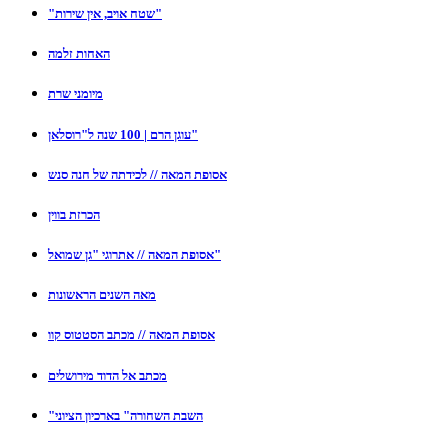
"שטח אויב, אין שירות"
האחות זלמה
מיומני שרת
עוגן הרם | 100 שנה ל"רוסלאן"
אסופת המאה // לכידתה של חנה סנש
הכרזת בווין
אסופת המאה // אתרוגי "גן שמואל"
מאה השנים הראשונות
אסופת המאה // מכתב הסטטוס קוו
מכתב אל הדוד מירושלים
"השבת השחורה" בארכיון הציוני