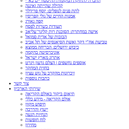
החברה להחזקת המקומות ההיסטוריים בא"י
קהילה שהייתה ואיננה
לתת פנים לנופלים: יוסף פרידלר
אמנות החיים של גולי קפריסין
קפה גאורג
תעודות כשרות לפסח
אישה במחתרת: הסוכנת רות קליגר־עליאב
הבובות של אדית סמואל
טביעת אח"י דקר ואשת הסיאנסים של תל אביב
כיבוש ירושלים: הבריחה ממוצא
אוניברסיטה בהקמה
אתרוג מארץ ישראל
אוספים נחשפים | הצלם גדעון ויגרט
בחזית המחקר
זיכרונות מהקרב על גוש עציון
כתבות נוספות
צור קשר
שירותי הארכיון
תיאום ביקור באולם הקריאה
אולם הקריאה - מידע כללי
חיפוש מקוון
ייעוץ והדרכה
הנחיות הגעה
לוח חופשות
מחירון