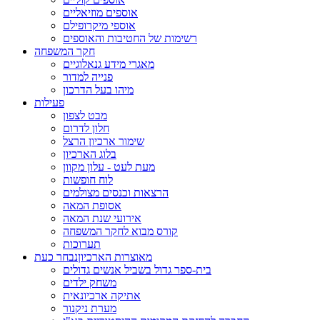
אוספים מוזיאליים
אוספי מיקרופילם
רשימות של החטיבות והאוספים
חקר המשפחה
מאגרי מידע גנאלוגיים
פנייה למדור
מיהו בעל הדרכון
פעילות
מבט לצפון
חלון לדרום
שימור ארכיון הרצל
בלוג הארכיון
מעת לעט - עלון מקוון
לוח חופשות
הרצאות וכנסים מצולמים
אסופת המאה
אירועי שנת המאה
קורס מבוא לחקר המשפחה
תערוכות
מאוצרות הארכיון
נבחר כעת
בית-ספר גדול בשביל אנשים גדולים
משחק ילדים
אתיקה ארכיונאית
מערת ניקנור