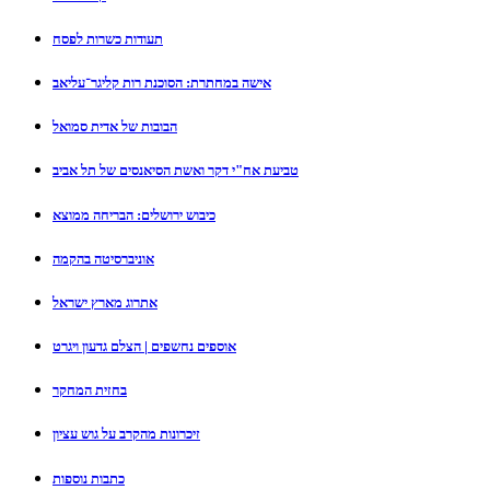
תעודות כשרות לפסח
אישה במחתרת: הסוכנת רות קליגר־עליאב
הבובות של אדית סמואל
טביעת אח"י דקר ואשת הסיאנסים של תל אביב
כיבוש ירושלים: הבריחה ממוצא
אוניברסיטה בהקמה
אתרוג מארץ ישראל
אוספים נחשפים | הצלם גדעון ויגרט
בחזית המחקר
זיכרונות מהקרב על גוש עציון
כתבות נוספות