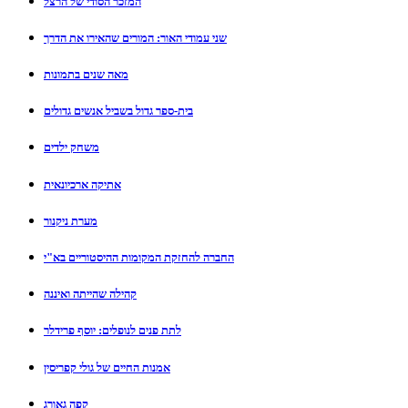
המזכר הסודי של הרצל
שני עמודי האור: המורים שהאירו את הדרך
מאה שנים בתמונות
בית-ספר גדול בשביל אנשים גדולים
משחק ילדים
אתיקה ארכיונאית
מערת ניקנור
החברה להחזקת המקומות ההיסטוריים בא"י
קהילה שהייתה ואיננה
לתת פנים לנופלים: יוסף פרידלר
אמנות החיים של גולי קפריסין
קפה גאורג