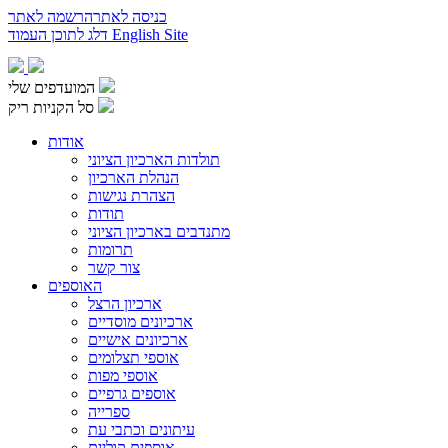
כניסה לאתר
הרשמה לאתר
English Site
דלג לתוכן העמוד
המועדפים שלי
סל הקניות ריק
אודות
תולדות הארכיון הציוני
הנהלת הארכיון
הצהרת נגישות
תודות
מתנדבים בארכיון הציוני
תרומות
צור קשר
האוספים
ארכיון הרצל
ארכיונים מוסדיים
ארכיונים אישיים
אוספי תצלומים
אוספי מפות
אוספים גרפיים
ספרייה
עיתונים וכתבי עת
אוספים קוליים