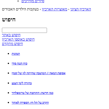
סיורים מודרכים
הארכיון הציוני
›
מאוצרות הארכיון
›
בעקבות הילדים האבודים
חיפוש
חיפוש באתר
חיפוש באוספי הארכיון
חיפוש מתקדם
תמונות
כוח הגנה סודי
אסופת המאה // המושבה שהייתה לגן של יסמין
בחזרה לימי הצנע
כמו חדשה: התותבת של טרומפלדור
הקרב על תל-חי: הספירה לאחור