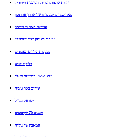
יהדות ארצות הברית והסוכנות היהודית
מאה שנה להיעלמותו של אהרון אהרנסון
האישה מאחורי הדימוי
"מתוך ביטחון בצור ישראל"
בעקבות הילדים האבודים
כל קול קובע
מבט אישי: הנרייטה סאלד
שיקום באר טוביה
ישראל זנגוויל
חוגגים 70 לקיבוצים
המאבק של גולדה