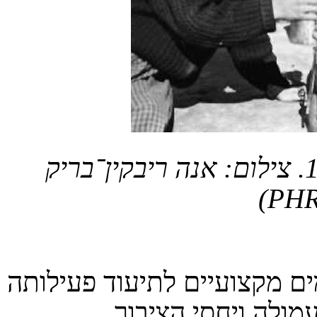
עולים מתימן במושב ברקת, 1963. צילום: אנה ריבקין־בריק
)
PHR
ם מקצועיים לתיעוד פעילותה
מולה ויחסי הציבור