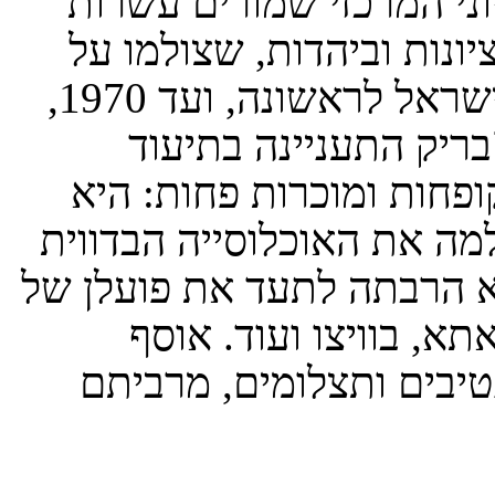
וני המרכזי שמורים עשרות
ונות וביהדות, שצולמו על
ידה החל מ־1946, עת הגיעה לארץ ישראל לראשונה, ועד 1970,
בר
יק התעניינה בתיעוד
פחות ומוכרות פחות: היא
למה את האוכלוסייה הבדווית
א הרבתה לתעד את פועלן של
א, בוויצו ועוד.
אוסף
טיבים ותצלומים, מרביתם