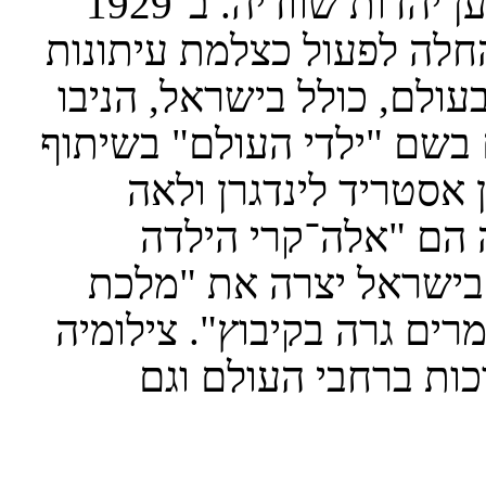
דניאל בריק, ציוני שפעל רבות גם למען יהדות שוודיה. ב־1929
חלה לפעול כצלמת עיתונות
עולם, כולל בישראל, הניבו
 בשם "ילדי העולם" בשיתוף
 אסטריד לינדגרן ולאה
הם "אלה­­־קרי הילדה
. בישראל יצרה את "מלכת
ים גרה בקיבוץ". צילומיה
כות ברחבי העולם וגם