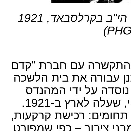
הצירים באולם הקונגרס הציוני הי"ב בקרלסבאד, 1921
)
PHG
התקשרה עם חברת "קדם
כנן עבורה את בית הלשכה
נוסדה על ידי המהנדס
והיזם הציוני ממוצא גרמני יוסף לוי, שעלה לארץ ב-1921.
חומים: רכישת קרקעות,
מבני ציבור – כפי שמפורט