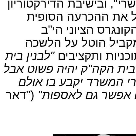
י", ובישיבת הדירקטוריון
 הוחלט לקבל את ההכרעה הסופית
נגרס הציוני הי"ב
 (ספטמבר 1921). במקביל הוטל על הלשכה
כניות ותקציבים
"לב
נין בית
בית הקה"ק יהיה פשוט אבל
י המשרד יקבע בו אולם
 אפשר גם לאספות"
("דאר