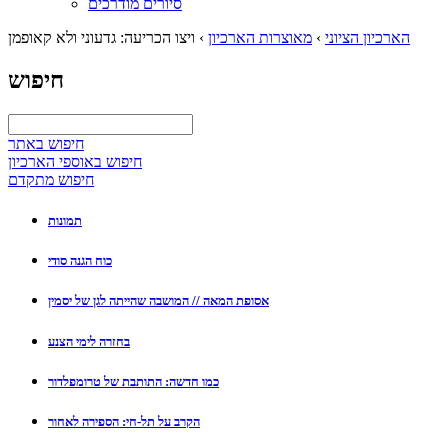
סיורים מודרכים
הארכיון הציוני
›
מאוצרות הארכיון
›
ויצו הכריעה: גדעוני ולא קאופמן
חיפוש
חיפוש באתר
חיפוש באוספי הארכיון
חיפוש מתקדם
תמונות
כוח הגנה סודי
אסופת המאה // המושבה שהייתה לגן של יסמין
בחזרה לימי הצנע
כמו חדשה: התותבת של טרומפלדור
הקרב על תל-חי: הספירה לאחור