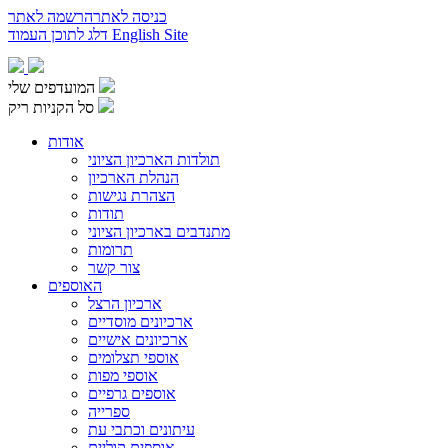
כניסה לאתר
הרשמה לאתר
English Site
דלג לתוכן העמוד
המועדפים שלי
סל הקניות ריק
אודות
תולדות הארכיון הציוני
הנהלת הארכיון
הצהרת נגישות
תודות
מתנדבים בארכיון הציוני
תרומות
צור קשר
האוספים
ארכיון הרצל
ארכיונים מוסדיים
ארכיונים אישיים
אוספי תצלומים
אוספי מפות
אוספים גרפיים
ספרייה
עיתונים וכתבי עת
אוספים קוליים