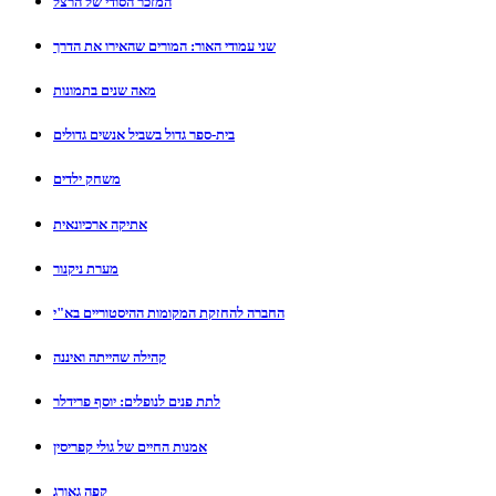
המזכר הסודי של הרצל
שני עמודי האור: המורים שהאירו את הדרך
מאה שנים בתמונות
בית-ספר גדול בשביל אנשים גדולים
משחק ילדים
אתיקה ארכיונאית
מערת ניקנור
החברה להחזקת המקומות ההיסטוריים בא"י
קהילה שהייתה ואיננה
לתת פנים לנופלים: יוסף פרידלר
אמנות החיים של גולי קפריסין
קפה גאורג