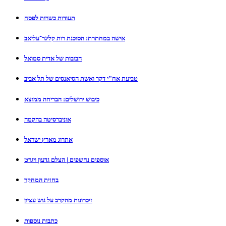
תעודות כשרות לפסח
אישה במחתרת: הסוכנת רות קליגר־עליאב
הבובות של אדית סמואל
טביעת אח"י דקר ואשת הסיאנסים של תל אביב
כיבוש ירושלים: הבריחה ממוצא
אוניברסיטה בהקמה
אתרוג מארץ ישראל
אוספים נחשפים | הצלם גדעון ויגרט
בחזית המחקר
זיכרונות מהקרב על גוש עציון
כתבות נוספות