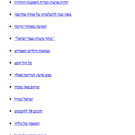
יהדות ארצות הברית והסוכנות היהודית
מאה שנה להיעלמותו של אהרון אהרנסון
האישה מאחורי הדימוי
"מתוך ביטחון בצור ישראל"
בעקבות הילדים האבודים
כל קול קובע
מבט אישי: הנרייטה סאלד
שיקום באר טוביה
ישראל זנגוויל
חוגגים 70 לקיבוצים
המאבק של גולדה