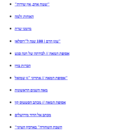
"שטח אויב, אין שירות"
האחות זלמה
מיומני שרת
עוגן הרם | 100 שנה ל"רוסלאן"
אסופת המאה // לכידתה של חנה סנש
הכרזת בווין
אסופת המאה // אתרוגי "גן שמואל"
מאה השנים הראשונות
אסופת המאה // מכתב הסטטוס קוו
מכתב אל הדוד מירושלים
"השבת השחורה" בארכיון הציוני