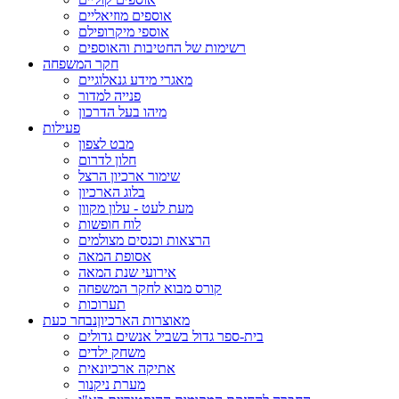
אוספים מוזיאליים
אוספי מיקרופילם
רשימות של החטיבות והאוספים
חקר המשפחה
מאגרי מידע גנאלוגיים
פנייה למדור
מיהו בעל הדרכון
פעילות
מבט לצפון
חלון לדרום
שימור ארכיון הרצל
בלוג הארכיון
מעת לעט - עלון מקוון
לוח חופשות
הרצאות וכנסים מצולמים
אסופת המאה
אירועי שנת המאה
קורס מבוא לחקר המשפחה
תערוכות
מאוצרות הארכיון
נבחר כעת
בית-ספר גדול בשביל אנשים גדולים
משחק ילדים
אתיקה ארכיונאית
מערת ניקנור