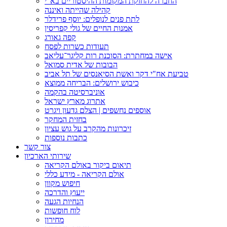
החברה להחזקת המקומות ההיסטוריים בא"י
קהילה שהייתה ואיננה
לתת פנים לנופלים: יוסף פרידלר
אמנות החיים של גולי קפריסין
קפה גאורג
תעודות כשרות לפסח
אישה במחתרת: הסוכנת רות קליגר־עליאב
הבובות של אדית סמואל
טביעת אח"י דקר ואשת הסיאנסים של תל אביב
כיבוש ירושלים: הבריחה ממוצא
אוניברסיטה בהקמה
אתרוג מארץ ישראל
אוספים נחשפים | הצלם גדעון ויגרט
בחזית המחקר
זיכרונות מהקרב על גוש עציון
כתבות נוספות
צור קשר
שירותי הארכיון
תיאום ביקור באולם הקריאה
אולם הקריאה - מידע כללי
חיפוש מקוון
ייעוץ והדרכה
הנחיות הגעה
לוח חופשות
מחירון