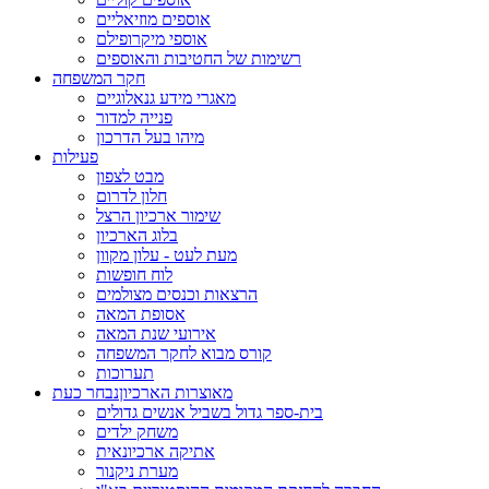
אוספים מוזיאליים
אוספי מיקרופילם
רשימות של החטיבות והאוספים
חקר המשפחה
מאגרי מידע גנאלוגיים
פנייה למדור
מיהו בעל הדרכון
פעילות
מבט לצפון
חלון לדרום
שימור ארכיון הרצל
בלוג הארכיון
מעת לעט - עלון מקוון
לוח חופשות
הרצאות וכנסים מצולמים
אסופת המאה
אירועי שנת המאה
קורס מבוא לחקר המשפחה
תערוכות
מאוצרות הארכיון
נבחר כעת
בית-ספר גדול בשביל אנשים גדולים
משחק ילדים
אתיקה ארכיונאית
מערת ניקנור