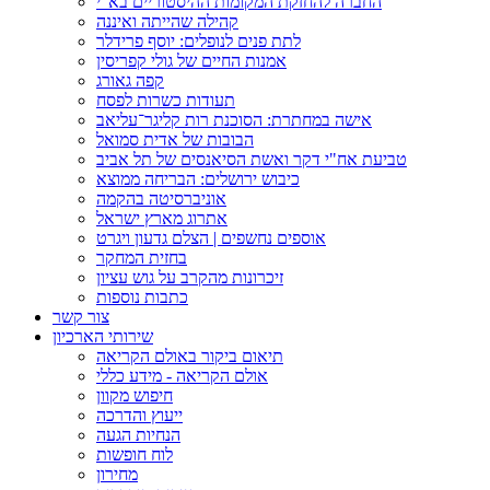
החברה להחזקת המקומות ההיסטוריים בא"י
קהילה שהייתה ואיננה
לתת פנים לנופלים: יוסף פרידלר
אמנות החיים של גולי קפריסין
קפה גאורג
תעודות כשרות לפסח
אישה במחתרת: הסוכנת רות קליגר־עליאב
הבובות של אדית סמואל
טביעת אח"י דקר ואשת הסיאנסים של תל אביב
כיבוש ירושלים: הבריחה ממוצא
אוניברסיטה בהקמה
אתרוג מארץ ישראל
אוספים נחשפים | הצלם גדעון ויגרט
בחזית המחקר
זיכרונות מהקרב על גוש עציון
כתבות נוספות
צור קשר
שירותי הארכיון
תיאום ביקור באולם הקריאה
אולם הקריאה - מידע כללי
חיפוש מקוון
ייעוץ והדרכה
הנחיות הגעה
לוח חופשות
מחירון