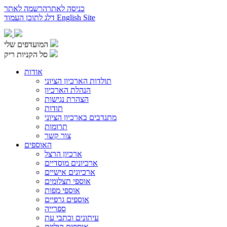
כניסה לאתר
הרשמה לאתר
English Site
דלג לתוכן העמוד
המועדפים שלי
סל הקניות ריק
אודות
תולדות הארכיון הציוני
הנהלת הארכיון
הצהרת נגישות
תודות
מתנדבים בארכיון הציוני
תרומות
צור קשר
האוספים
ארכיון הרצל
ארכיונים מוסדיים
ארכיונים אישיים
אוספי תצלומים
אוספי מפות
אוספים גרפיים
ספרייה
עיתונים וכתבי עת
אוספים קוליים