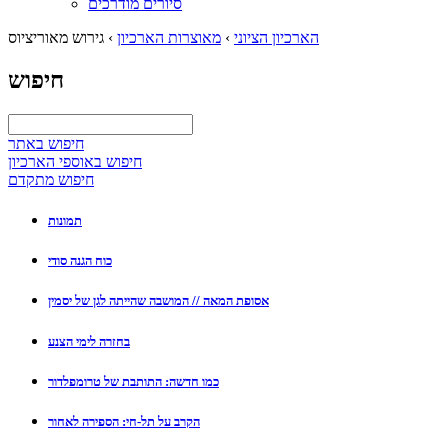
סיורים מודרכים
הארכיון הציוני
›
מאוצרות הארכיון
›
גירוש מאוריציוס
חיפוש
חיפוש באתר
חיפוש באוספי הארכיון
חיפוש מתקדם
תמונות
כוח הגנה סודי
אסופת המאה // המושבה שהייתה לגן של יסמין
בחזרה לימי הצנע
כמו חדשה: התותבת של טרומפלדור
הקרב על תל-חי: הספירה לאחור