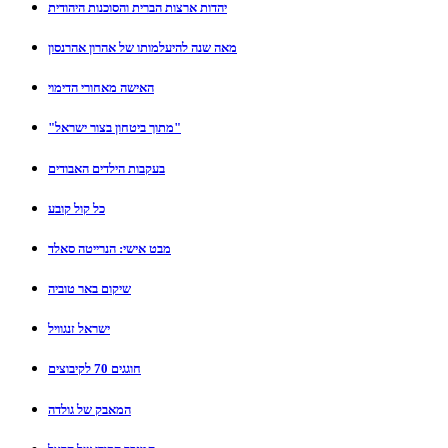
יהדות ארצות הברית והסוכנות היהודית
מאה שנה להיעלמותו של אהרון אהרנסון
האישה מאחורי הדימוי
"מתוך ביטחון בצור ישראל"
בעקבות הילדים האבודים
כל קול קובע
מבט אישי: הנרייטה סאלד
שיקום באר טוביה
ישראל זנגוויל
חוגגים 70 לקיבוצים
המאבק של גולדה