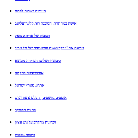
תעודות כשרות לפסח
אישה במחתרת: הסוכנת רות קליגר־עליאב
הבובות של אדית סמואל
טביעת אח"י דקר ואשת הסיאנסים של תל אביב
כיבוש ירושלים: הבריחה ממוצא
אוניברסיטה בהקמה
אתרוג מארץ ישראל
אוספים נחשפים | הצלם גדעון ויגרט
בחזית המחקר
זיכרונות מהקרב על גוש עציון
כתבות נוספות