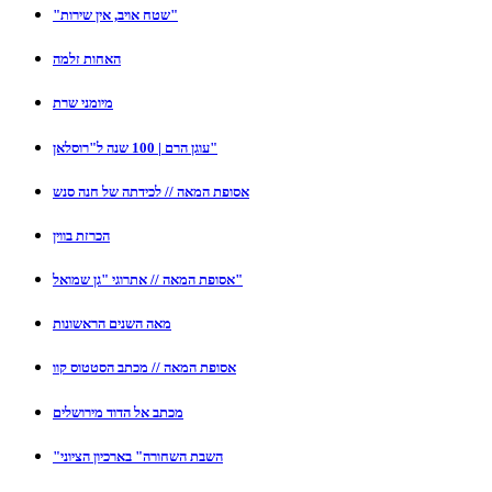
"שטח אויב, אין שירות"
האחות זלמה
מיומני שרת
עוגן הרם | 100 שנה ל"רוסלאן"
אסופת המאה // לכידתה של חנה סנש
הכרזת בווין
אסופת המאה // אתרוגי "גן שמואל"
מאה השנים הראשונות
אסופת המאה // מכתב הסטטוס קוו
מכתב אל הדוד מירושלים
"השבת השחורה" בארכיון הציוני