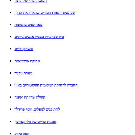
המזכר הסודי של הרצל
שני עמודי האור: המורים שהאירו את הדרך
מאה שנים בתמונות
בית-ספר גדול בשביל אנשים גדולים
משחק ילדים
אתיקה ארכיונאית
מערת ניקנור
החברה להחזקת המקומות ההיסטוריים בא"י
קהילה שהייתה ואיננה
לתת פנים לנופלים: יוסף פרידלר
אמנות החיים של גולי קפריסין
קפה גאורג